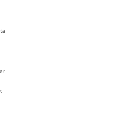
sta
er
s