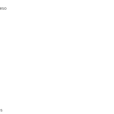
(eso
es