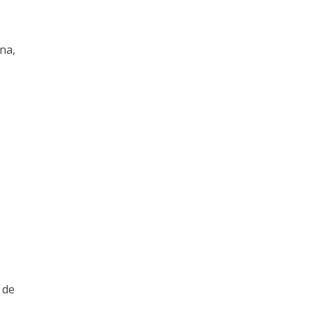
na,
 de