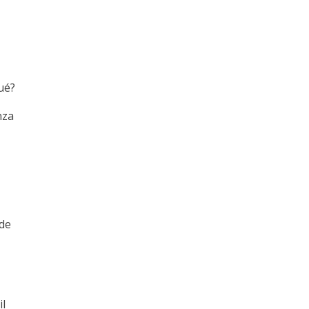
ué?
nza
 de
il