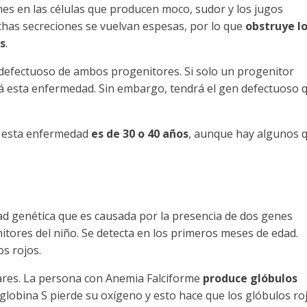
nes en las células que producen moco, sudor y los jugos
chas secreciones se vuelvan espesas, por lo que
obstruye l
s
.
defectuoso de ambos progenitores. Si solo un progenitor
ará esta enfermedad. Sin embargo, tendrá el gen defectuoso 
e esta enfermedad
es de 30 o 40 años
, aunque hay algunos 
d genética que es causada por la presencia de dos genes
itores del niño. Se detecta en los primeros meses de edad.
os rojos.
ares. La persona con Anemia Falciforme
produce glóbulos
lobina S pierde su oxígeno y esto hace que los glóbulos ro