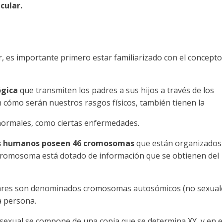
cular.
, es importante primero estar familiarizado con el concepto
ógica
que transmiten los padres a sus hijos a través de los
 cómo serán nuestros rasgos físicos, también tienen la
anormales, como ciertas enfermedades.
es humanos poseen 46 cromosomas
que están organizados
cromosoma está dotado de información que se obtienen del
pares son denominados cromosomas autosómicos (no sexual
a persona.
sexual se compone de una copia que se determina XY, y en e