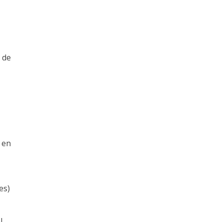
 de
 en
es)
l