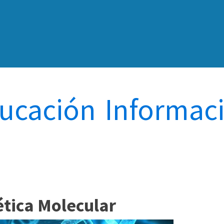
ucación
-
Informac
ética Molecular