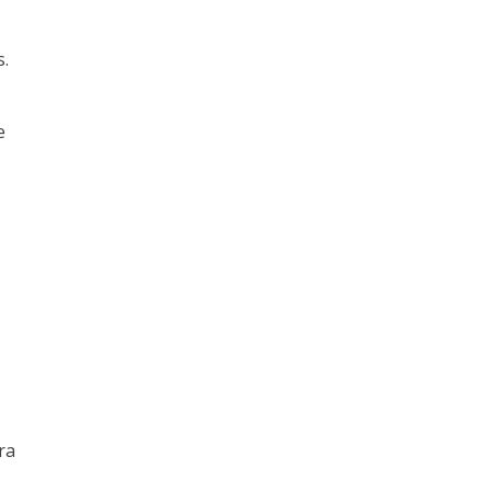
s.
e
ra